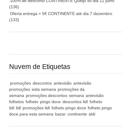
100% de desconto CONTINENTE Queijo só dia 12 julho
(136)
Oferta entrega + 5€ CONTINENTE até dia 7 dezembro
(133)
Nuvem de Etiquetas
promoções
descontos
antevisão
antevisão
promoções
esta semana
promoções da
semana
promoções descontos
semana
antevisão
folhetos
folheto
pingo doce
descontos lidl
folheto
lidl
lidl
promoções lidl
folheto pingo doce
folheto pingo
doce para esta semana
bazar
continente
aldi