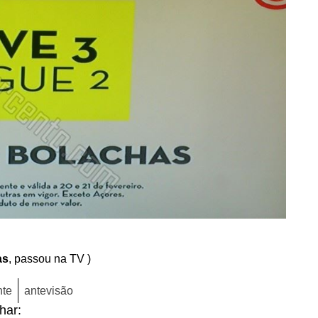
as
, passou na TV )
nte
antevisão
lhar: