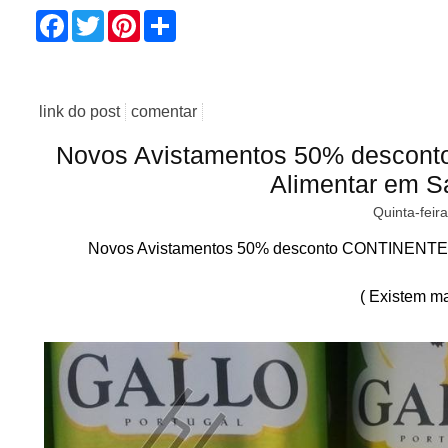
Facebook
Twitter
Pinterest
Share
link do post
comentar
Novos Avistamentos 50% descont
Alimentar em Sa
Quinta-feir
Novos Avistamentos 50% desconto CONTINENTE até
( Existem ma