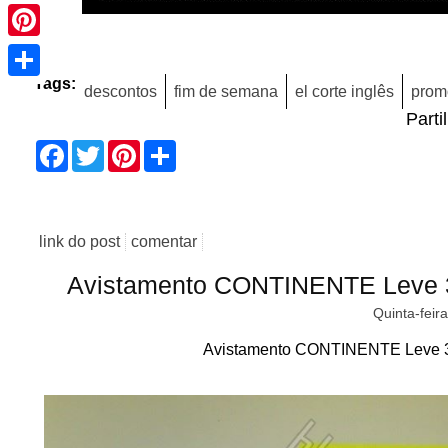
Pinterest
Share
Tags:
descontos
fim de semana
el corte inglês
prom
Parti
Facebook
Twitter
Pinterest
Share
link do post
comentar
Avistamento CONTINENTE Leve 3 
Quinta-feir
Avistamento CONTINENTE Leve 3 P