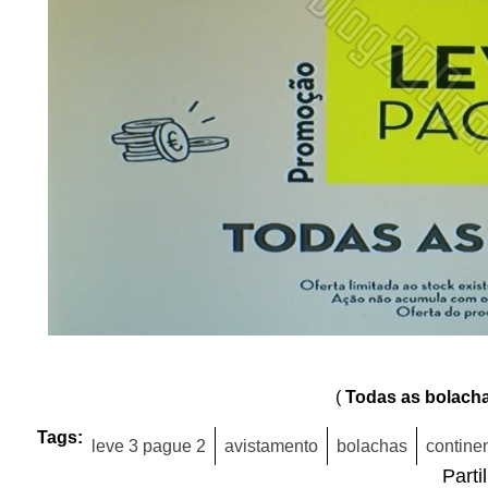
(
Todas as bolach
Tags:
leve 3 pague 2
avistamento
bolachas
contine
Parti