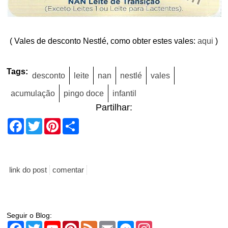
( Vales de desconto Nestlé, como obter estes vales:
aqui
)
Tags:
desconto
leite
nan
nestlé
vales
acumulação
pingo doce
infantil
Partilhar:
Facebook
Twitter
Pinterest
Share
link do post
comentar
Seguir o Blog:
Facebook
Twitter
YouTube
Pinterest
Feed
Email
Messenger
Instagram