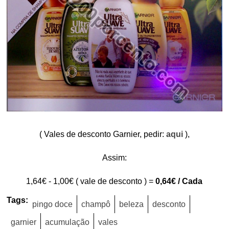
( Vales de desconto Garnier, pedir:
aqui
),
Assim:
1,64€ - 1,00€ ( vale de desconto ) =
0,64€ / Cada
Tags:
pingo doce
champô
beleza
desconto
garnier
acumulação
vales