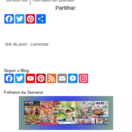
Partilhar:
Facebook
Twitter
Pinterest
Share
link do post
comentar
Seguir o Blog:
Facebook
Twitter
YouTube
Pinterest
Feed
Email
Messenger
Instagram
Folhetos da Semana: