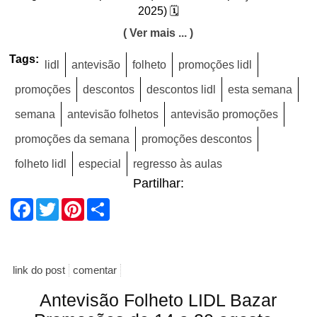
2025) 🗓️
( Ver mais ... )
Tags:
lidl
antevisão
folheto
promoções lidl
promoções
descontos
descontos lidl
esta semana
semana
antevisão folhetos
antevisão promoções
promoções da semana
promoções descontos
folheto lidl
especial
regresso às aulas
Partilhar:
Facebook
Twitter
Pinterest
Share
link do post
comentar
Antevisão Folheto LIDL Bazar