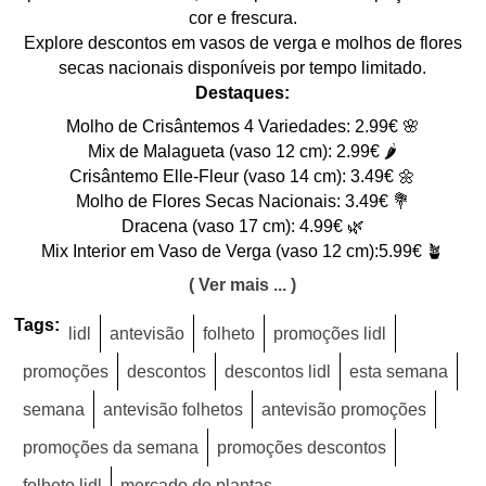
cor e frescura.
Explore descontos em vasos de verga e molhos de flores
secas nacionais disponíveis por tempo limitado.
Destaques:
Molho de Crisântemos 4 Variedades: 2.99€ 🌸
Mix de Malagueta (vaso 12 cm): 2.99€ 🌶️
Crisântemo Elle-Fleur (vaso 14 cm): 3.49€ 🌼
Molho de Flores Secas Nacionais: 3.49€ 💐
Dracena (vaso 17 cm): 4.99€ 🌿
Mix Interior em Vaso de Verga (vaso 12 cm):5.99€ 🪴
( Ver mais ... )
Tags:
lidl
antevisão
folheto
promoções lidl
promoções
descontos
descontos lidl
esta semana
semana
antevisão folhetos
antevisão promoções
promoções da semana
promoções descontos
folheto lidl
mercado de plantas