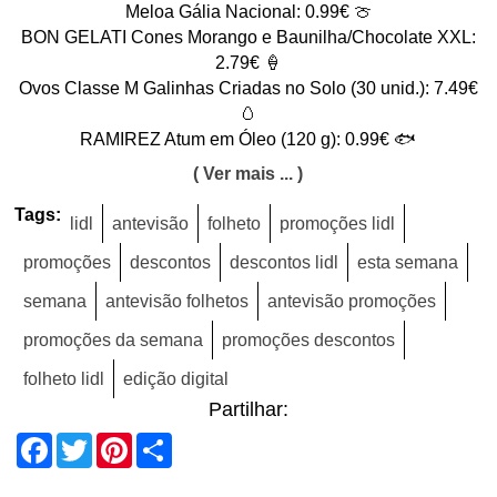
Meloa Gália Nacional: 0.99€ 🍈
BON GELATI Cones Morango e Baunilha/Chocolate XXL:
2.79€ 🍦
Ovos Classe M Galinhas Criadas no Solo (30 unid.): 7.49€
🥚
RAMIREZ Atum em Óleo (120 g): 0.99€ 🐟
( Ver mais ... )
Tags:
lidl
antevisão
folheto
promoções lidl
promoções
descontos
descontos lidl
esta semana
semana
antevisão folhetos
antevisão promoções
promoções da semana
promoções descontos
folheto lidl
edição digital
Partilhar:
Facebook
Twitter
Pinterest
Share