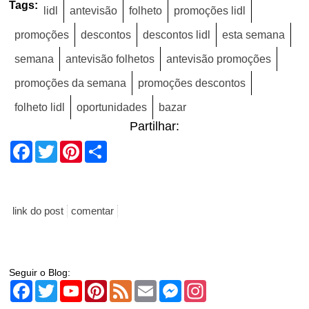
Tags:
lidl
antevisão
folheto
promoções lidl
promoções
descontos
descontos lidl
esta semana
semana
antevisão folhetos
antevisão promoções
promoções da semana
promoções descontos
folheto lidl
oportunidades
bazar
Partilhar:
Facebook
Twitter
Pinterest
Share
link do post
comentar
Seguir o Blog:
Facebook
Twitter
YouTube
Pinterest
Feed
Email
Messenger
Instagram