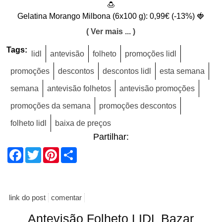
🍮
Gelatina Morango Milbona (6x100 g): 0,99€ (-13%) 🍓
( Ver mais ... )
Tags:
lidl
antevisão
folheto
promoções lidl
promoções
descontos
descontos lidl
esta semana
semana
antevisão folhetos
antevisão promoções
promoções da semana
promoções descontos
folheto lidl
baixa de preços
Partilhar:
Facebook
Twitter
Pinterest
Share
link do post
comentar
Antevisão Folheto LIDL Bazar