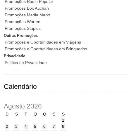
Promoções Rádio Popular
Promoções Box Auchan
Promoções Media Markt
Promoções Worten
Promoções Staples
Outras Promoções
Promoções e Oportunidades em Viagens
Promoções e Oportunidades em Brinquedos
Privacidade
Política de Privacidade
Calendário
Agosto 2026
D
S
T
Q
Q
S
S
1
2
3
4
5
6
7
8