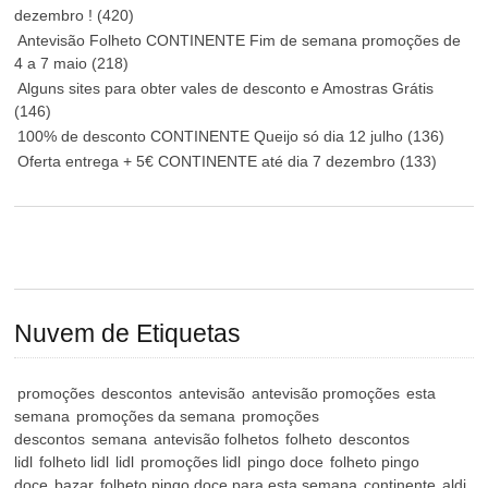
dezembro !
(420)
Antevisão Folheto CONTINENTE Fim de semana promoções de
4 a 7 maio
(218)
Alguns sites para obter vales de desconto e Amostras Grátis
(146)
100% de desconto CONTINENTE Queijo só dia 12 julho
(136)
Oferta entrega + 5€ CONTINENTE até dia 7 dezembro
(133)
Nuvem de Etiquetas
promoções
descontos
antevisão
antevisão promoções
esta
semana
promoções da semana
promoções
descontos
semana
antevisão folhetos
folheto
descontos
lidl
folheto lidl
lidl
promoções lidl
pingo doce
folheto pingo
doce
bazar
folheto pingo doce para esta semana
continente
aldi