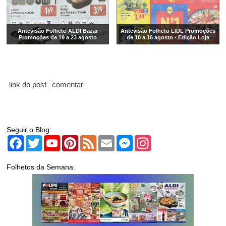
Antevisão Folheto ALDI Bazar
Antevisão Folheto LIDL Promoções
Promoções de 19 a 23 agosto
de 10 a 16 agosto - Edição Loja
link do post
comentar
Seguir o Blog:
Facebook
Twitter
YouTube
Pinterest
Feed
Email
Messenger
Instagram
Folhetos da Semana: