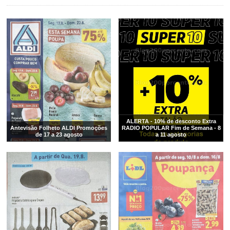
ALERTA - 10% de desconto Extra
Antevisão Folheto ALDI Promoções
RADIO POPULAR Fim de Semana - 8
de 17 a 23 agosto
a 11 agosto