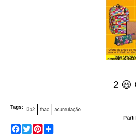
2 😃
Tags:
l3p2
fnac
acumulação
Parti
Facebook
Twitter
Pinterest
Share