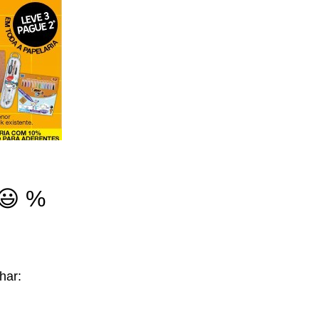
 😃 %
lhar: