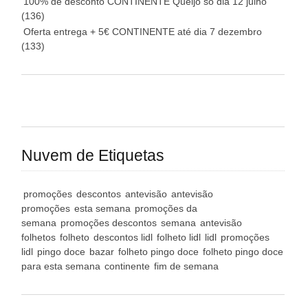
100% de desconto CONTINENTE Queijo só dia 12 julho
(136)
Oferta entrega + 5€ CONTINENTE até dia 7 dezembro
(133)
Nuvem de Etiquetas
promoções
descontos
antevisão
antevisão
promoções
esta semana
promoções da
semana
promoções descontos
semana
antevisão
folhetos
folheto
descontos lidl
folheto lidl
lidl
promoções
lidl
pingo doce
bazar
folheto pingo doce
folheto pingo doce
para esta semana
continente
fim de semana