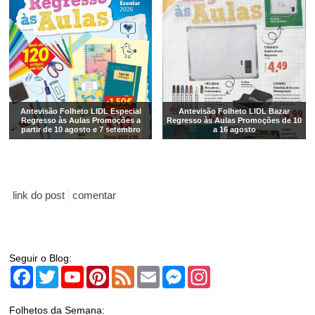
Antevisão Folheto LIDL Especial
Antevisão Folheto LIDL Bazar
Regresso às Aulas Promoções a
Regresso às Aulas Promoções de 10
partir de 10 agosto e 7 setembro
a 16 agosto
link do post
comentar
Seguir o Blog:
Facebook
Twitter
YouTube
Pinterest
Feed
Email
Messenger
Instagram
Folhetos da Semana: