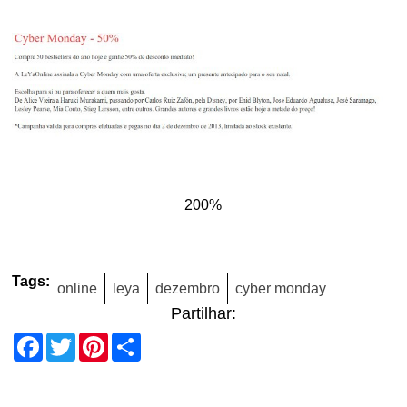
200%
Tags:
online
leya
dezembro
cyber monday
Partilhar:
Facebook
Twitter
Pinterest
Share