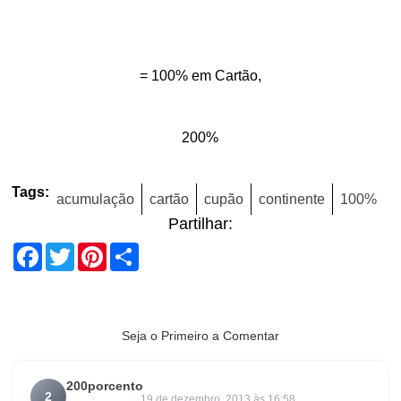
= 100% em Cartão,
200%
Tags:
acumulação
cartão
cupão
continente
100%
Partilhar:
Facebook
Twitter
Pinterest
Share
Seja o Primeiro a Comentar
200porcento
2
19 de dezembro, 2013 às 16:58