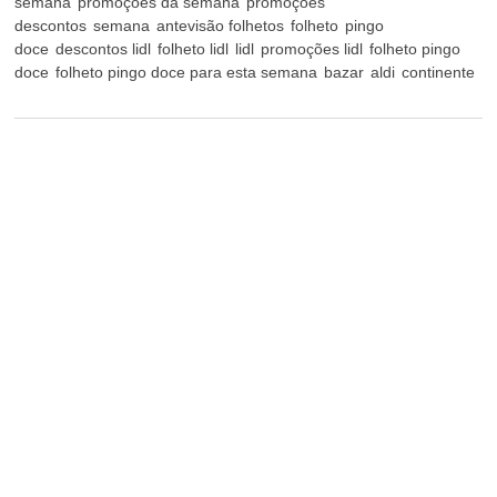
semana
promoções da semana
promoções
descontos
semana
antevisão folhetos
folheto
pingo
doce
descontos lidl
folheto lidl
lidl
promoções lidl
folheto pingo
doce
folheto pingo doce para esta semana
bazar
aldi
continente