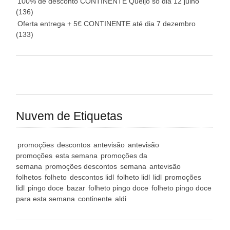
100% de desconto CONTINENTE Queijo só dia 12 julho
(136)
Oferta entrega + 5€ CONTINENTE até dia 7 dezembro
(133)
Nuvem de Etiquetas
promoções
descontos
antevisão
antevisão
promoções
esta semana
promoções da
semana
promoções descontos
semana
antevisão
folhetos
folheto
descontos lidl
folheto lidl
lidl
promoções
lidl
pingo doce
bazar
folheto pingo doce
folheto pingo doce
para esta semana
continente
aldi