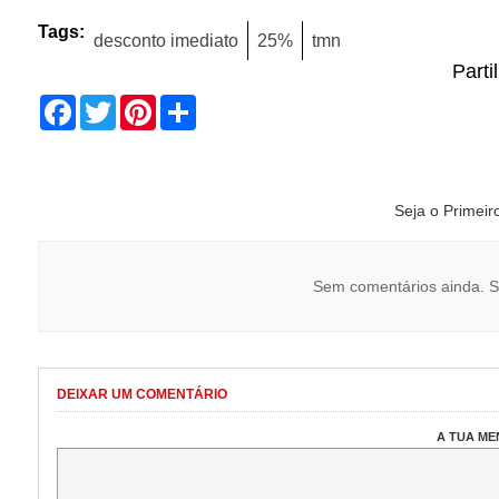
Tags:
desconto imediato
25%
tmn
Parti
Facebook
Twitter
Pinterest
Share
Seja o Primei
Sem comentários ainda. S
DEIXAR UM COMENTÁRIO
A TUA M