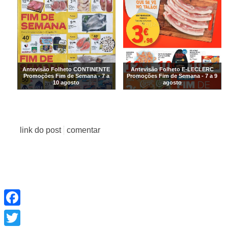
Antevisão Folheto CONTINENTE
Antevisão Folheto E-LECLERC
Promoções Fim de Semana - 7 a
Promoções Fim de Semana - 7 a 9
10 agosto
agosto
link do post
comentar
Facebook
Twitter