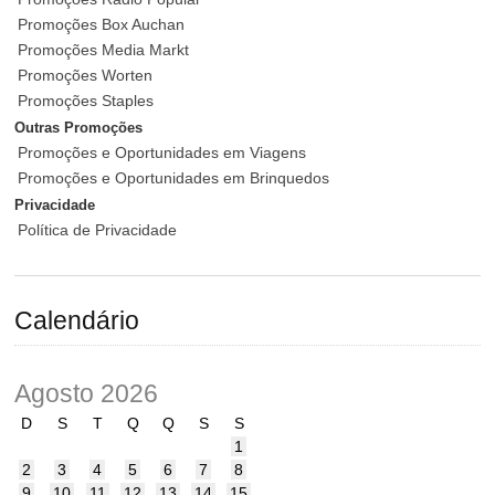
Promoções Box Auchan
Promoções Media Markt
Promoções Worten
Promoções Staples
Outras Promoções
Promoções e Oportunidades em Viagens
Promoções e Oportunidades em Brinquedos
Privacidade
Política de Privacidade
Calendário
Agosto 2026
D
S
T
Q
Q
S
S
1
2
3
4
5
6
7
8
9
10
11
12
13
14
15