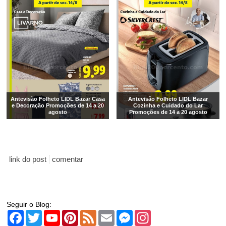
Antevisão Folheto LIDL Bazar Casa
Antevisão Folheto LIDL Bazar
e Decoração Promoções de 14 a 20
Cozinha e Cuidado do Lar
agosto
Promoções de 14 a 20 agosto
link do post
comentar
Seguir o Blog:
Facebook
Twitter
YouTube
Pinterest
Feed
Email
Messenger
Instagram