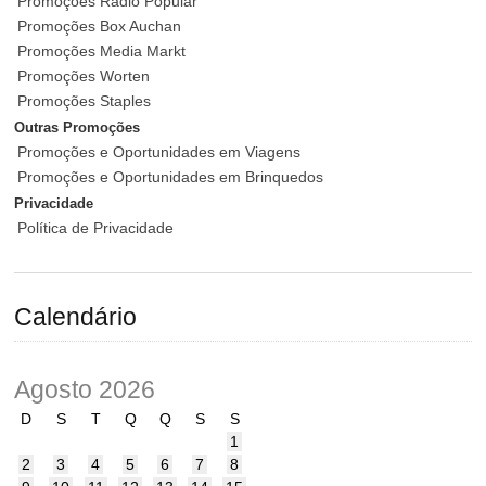
Promoções Rádio Popular
Promoções Box Auchan
Promoções Media Markt
Promoções Worten
Promoções Staples
Outras Promoções
Promoções e Oportunidades em Viagens
Promoções e Oportunidades em Brinquedos
Privacidade
Política de Privacidade
Calendário
Agosto 2026
D
S
T
Q
Q
S
S
1
2
3
4
5
6
7
8