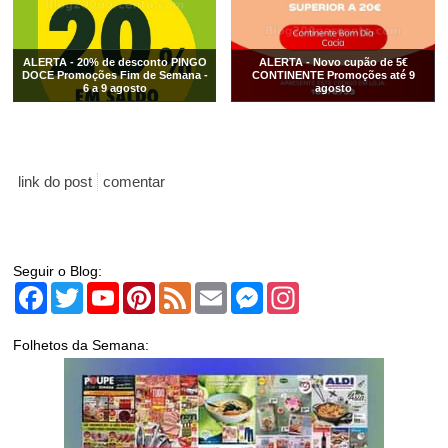
ALERTA - 20% de desconto PINGO
ALERTA - Novo cupão de 5€
DOCE Promoções Fim de Semana -
CONTINENTE Promoções até 9
6 a 9 agosto
agosto
link do post
comentar
Seguir o Blog:
Facebook
Twitter
YouTube
Pinterest
Feed
Email
Messenger
Instagram
Folhetos da Semana: