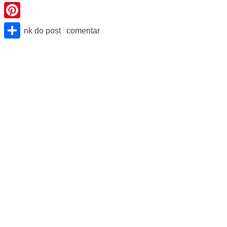
Pinterest
Share
link do post
comentar