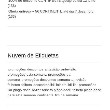
100% de desconto CONTINENTE Queijo só dia 12 julho
(136)
Oferta entrega + 5€ CONTINENTE até dia 7 dezembro
(133)
Nuvem de Etiquetas
promoções
descontos
antevisão
antevisão
promoções
esta semana
promoções da
semana
promoções descontos
semana
antevisão
folhetos
folheto
descontos lidl
folheto lidl
lidl
promoções
lidl
pingo doce
bazar
folheto pingo doce
folheto pingo doce
para esta semana
continente
fim de semana