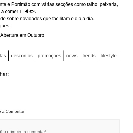
te e Portimão com várias secções como talho, peixaria,
o a comer 🍞🥩🐟.
o sobre novidades que facilitam o dia a dia.
ques:
 Abertura em Outubro
tas
descontos
promoções
news
trends
lifestyle
lhar:
ro a Comentar
ê o primeiro a comentar!