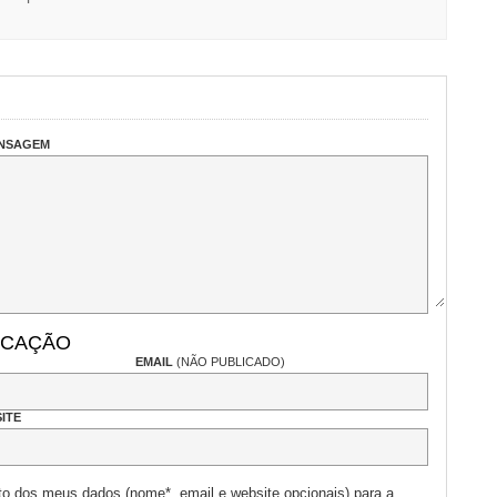
ENSAGEM
ICAÇÃO
EMAIL
(NÃO PUBLICADO)
ITE
to dos meus dados (nome*, email e website opcionais) para a