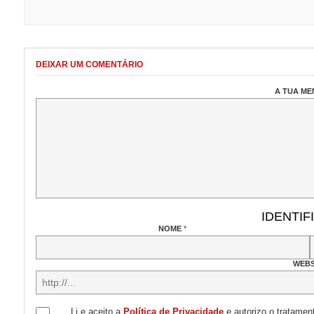
DEIXAR UM COMENTÁRIO
A TUA M
IDENTIF
NOME
*
WEBS
Li e aceito a
Política de Privacidade
e autorizo o tratamen