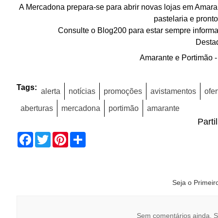
A Mercadona prepara-se para abrir novas lojas em Amaran
pastelaria e pront
Consulte o Blog200 para estar sempre informad
Desta
Amarante e Portimão -
Tags:
alerta
notícias
promoções
avistamentos
ofer
aberturas
mercadona
portimão
amarante
Parti
Facebook
Twitter
Pinterest
Share
Seja o Primei
Sem comentários ainda. S