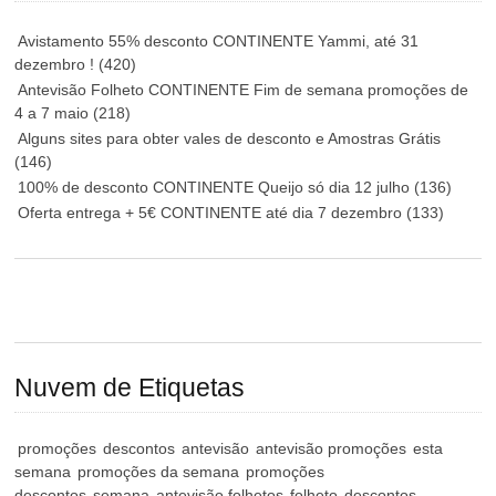
Avistamento 55% desconto CONTINENTE Yammi, até 31
dezembro !
(420)
Antevisão Folheto CONTINENTE Fim de semana promoções de
4 a 7 maio
(218)
Alguns sites para obter vales de desconto e Amostras Grátis
(146)
100% de desconto CONTINENTE Queijo só dia 12 julho
(136)
Oferta entrega + 5€ CONTINENTE até dia 7 dezembro
(133)
Nuvem de Etiquetas
promoções
descontos
antevisão
antevisão promoções
esta
semana
promoções da semana
promoções
descontos
semana
antevisão folhetos
folheto
descontos