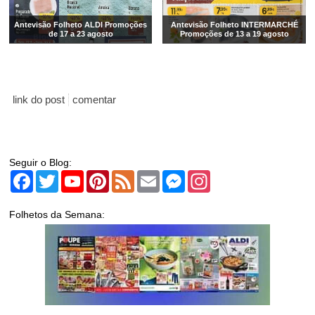
Antevisão Folheto ALDI Promoções
Antevisão Folheto INTERMARCHÉ
de 17 a 23 agosto
Promoções de 13 a 19 agosto
link do post
comentar
Seguir o Blog:
Facebook
Twitter
YouTube
Pinterest
Feed
Email
Messenger
Instagram
Folhetos da Semana: