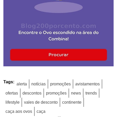
Tags:
alerta
notícias
promoções
avistamentos
ofertas
descontos
promoções
news
trends
lifestyle
vales de desconto
continente
caça aos ovos
caça