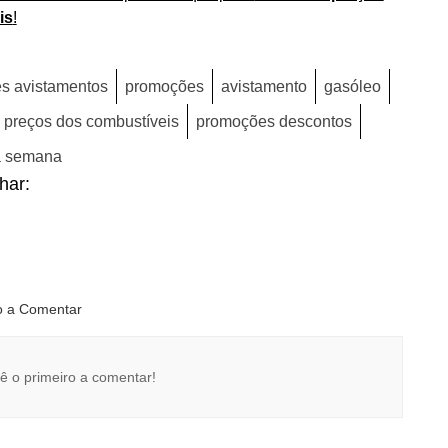
is
!
s avistamentos
promoções
avistamento
gasóleo
preços dos combustíveis
promoções descontos
a semana
lhar:
ro a Comentar
ê o primeiro a comentar!