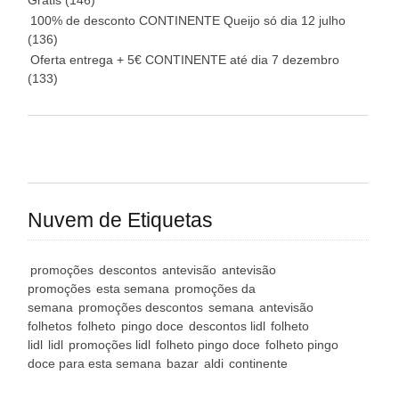
Grátis
(146)
100% de desconto CONTINENTE Queijo só dia 12 julho
(136)
Oferta entrega + 5€ CONTINENTE até dia 7 dezembro
(133)
Nuvem de Etiquetas
promoções
descontos
antevisão
antevisão
promoções
esta semana
promoções da
semana
promoções descontos
semana
antevisão
folhetos
folheto
pingo doce
descontos lidl
folheto
lidl
lidl
promoções lidl
folheto pingo doce
folheto pingo
doce para esta semana
bazar
aldi
continente