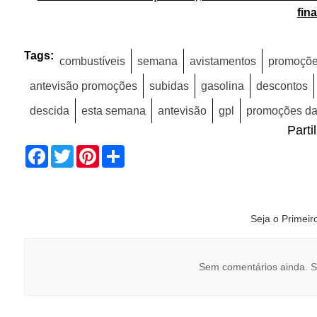
fina
Tags:
combustíveis
semana
avistamentos
promoçõe
antevisão promoções
subidas
gasolina
descontos
descida
esta semana
antevisão
gpl
promoções d
Parti
Facebook
Twitter
Pinterest
Share
Seja o Primei
Sem comentários ainda. S