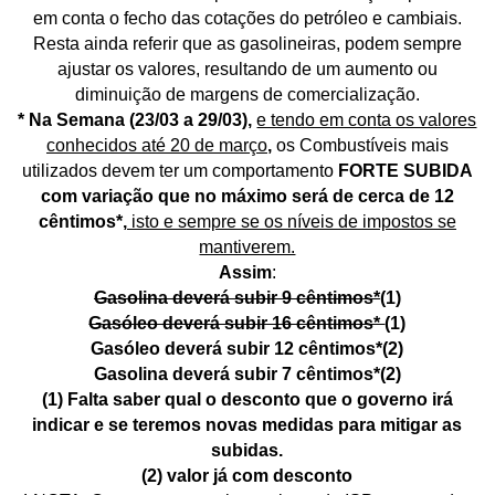
em conta o fecho das cotações do petróleo e cambiais.
Resta ainda referir que as gasolineiras, podem sempre
ajustar os valores, resultando de um aumento ou
diminuição de margens de comercialização.
* Na Semana (23/03 a 29/03),
e tendo em conta os valores
conhecidos até 20 de março
,
os Combustíveis mais
utilizados devem ter um comportamento
FORTE SUBIDA
com variação que no máximo será de cerca de 12
cêntimos*,
isto e sempre se os níveis de impostos se
mantiverem.
Assim
:
Gasolina deverá subir 9 cêntimos*
(1)
Gasóleo deverá subir 16 cêntimos*
(1)
Gasóleo deverá subir 12 cêntimos*(2)
Gasolina deverá subir 7 cêntimos*(2)
(1) Falta saber qual o desconto que o governo irá
indicar e se teremos novas medidas para mitigar as
subidas.
(2) valor já com desconto