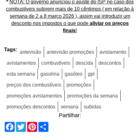
*
NOTA:
O governo anunciou o ajuste do ISP no caso dos
combustíveis subirem mais de 10 cêntimos ( em relação à
semana de 2 a 8 março 2026 ), assim vai introduzir um
desconto nos impostos o que pode
aliviar os preços
finais
!
Tags:
antevisão
antevisão promoções
avistamento
avistamentos
combustíveis
descida
descontos
esta semana
gasolina
gasóleo
gpl
preços dos combustíveis
promoções
promoções avistamentos
promoções da semana
promoções descontos
semana
subidas
Partilhar:
Facebook
Twitter
Pinterest
Share