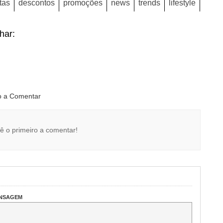
tas
descontos
promoções
news
trends
lifestyle
lhar:
ro a Comentar
ê o primeiro a comentar!
ENSAGEM