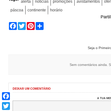
alerta
notícias
promoções
avistamentos
ofer
páscoa
continente
horário
Parti
Facebook
Twitter
Pinterest
Share
Seja o Primei
Sem comentários ainda. S
DEIXAR UM COMENTÁRIO
Facebook
A TUA M
Twitter