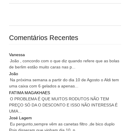
Comentários Recentes
Vanessa
João , concordo com o que diz quando refere que as bolas
de berlim estão muito caras nas p...
João
Na próxima semana a partir do dia 10 de Agosto o Aldi tem
uma caixa com 6 gelados a apenas...
FATIMA MAGAKHAES
O PROBLEMA É QUE MUITOS RODUTOS NÃO TEM
PREÇO SÓ DA O DESCONTO E ISSO NÃO INTERESSA É
UMA...
José Lagem
Eu pergunto,sempre vêm as canetas filtro ,de bico duplo
Pois disseram que vinham dia 10 ,p...