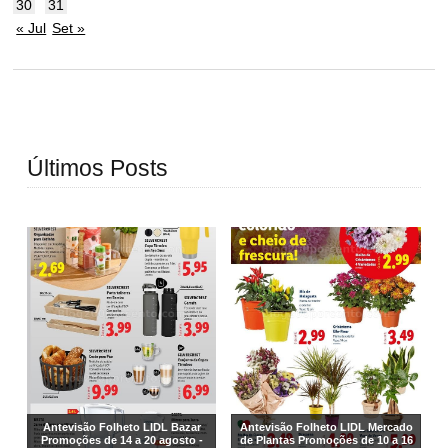
30
31
« Jul
Set »
Últimos Posts
Antevisão Folheto LIDL Bazar
Antevisão Folheto LIDL Mercado
Promoções de 14 a 20 agosto -
de Plantas Promoções de 10 a 16