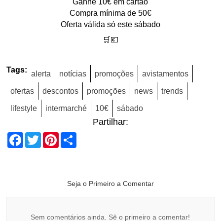
Ganhe 10€ em cartão
Compra mínima de 50€
Oferta válida só este sábado
🛒💶
Tags:
alerta
notícias
promoções
avistamentos
ofertas
descontos
promoções
news
trends
lifestyle
intermarché
10€
sábado
Partilhar:
Facebook
Twitter
Pinterest
Share
Seja o Primeiro a Comentar
Sem comentários ainda. Sê o primeiro a comentar!