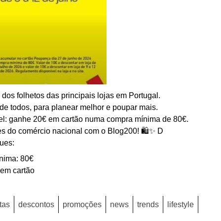
os folhetos das principais lojas em Portugal.
de todos, para planear melhor e poupar mais.
ível: ganhe 20€ em cartão numa compra mínima de 80€.
s do comércio nacional com o Blog200! 🛍️✨ D
ues:
nima: 80€
 em cartão
tas
descontos
promoções
news
trends
lifestyle