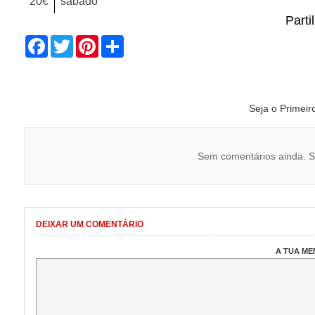
20€
sábado
Parti
Facebook
Twitter
Pinterest
Share
Seja o Primei
Sem comentários ainda. S
DEIXAR UM COMENTÁRIO
A TUA M