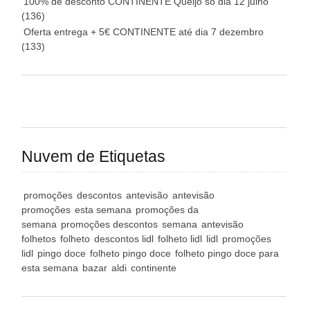
100% de desconto CONTINENTE Queijo só dia 12 julho
(136)
Oferta entrega + 5€ CONTINENTE até dia 7 dezembro
(133)
Nuvem de Etiquetas
promoções
descontos
antevisão
antevisão
promoções
esta semana
promoções da
semana
promoções descontos
semana
antevisão
folhetos
folheto
descontos lidl
folheto lidl
lidl
promoções
lidl
pingo doce
folheto pingo doce
folheto pingo doce para
esta semana
bazar
aldi
continente