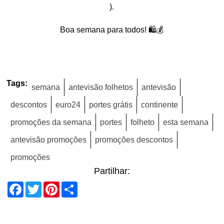
).
Boa semana para todos! 🛍️💰
Tags:
semana
antevisão folhetos
antevisão
descontos
euro24
portes grátis
continente
promoções da semana
portes
folheto
esta semana
antevisão promoções
promoções descontos
promoções
Partilhar:
Facebook
Twitter
Pinterest
Share