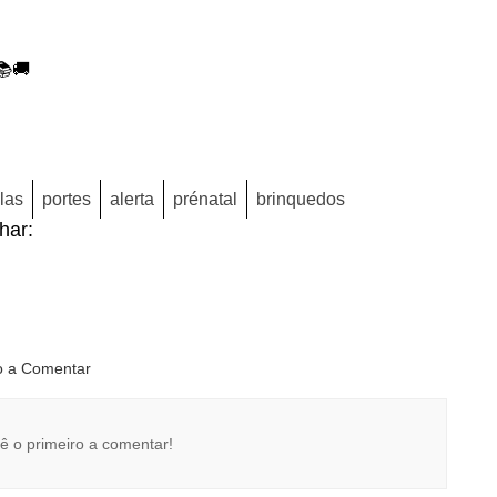
📚🚚
las
portes
alerta
prénatal
brinquedos
lhar:
ro a Comentar
ê o primeiro a comentar!