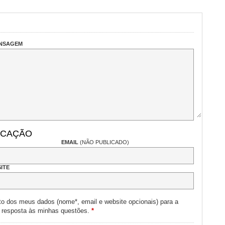
ENSAGEM
ICAÇÃO
EMAIL
(NÃO PUBLICADO)
ITE
to dos meus dados (nome*, email e website opcionais) para a
e resposta às minhas questões.
*