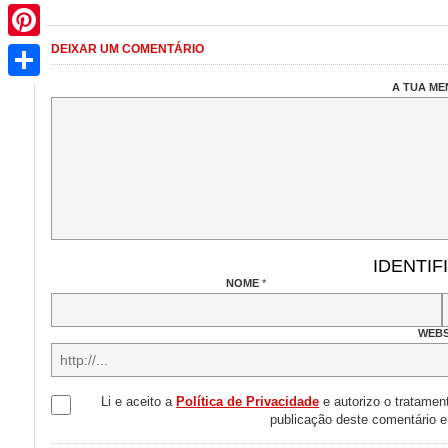
Pinterest
DEIXAR UM COMENTÁRIO
Share
A TUA M
IDENTIF
NOME
*
WEBS
Li e aceito a
Política de Privacidade
e autorizo o tratamen
publicação deste comentário 