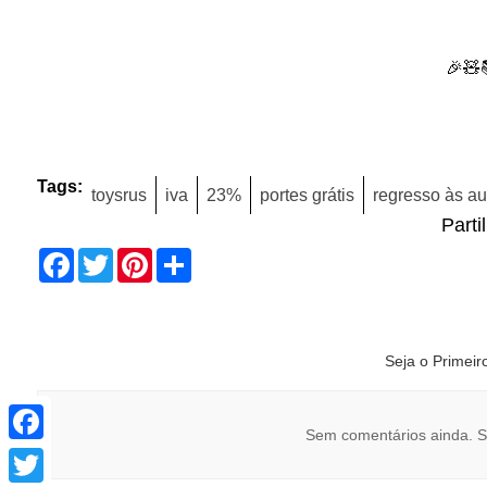
🎉🧸
Tags:
toysrus
iva
23%
portes grátis
regresso às au
Parti
Facebook
Twitter
Pinterest
Share
Seja o Primei
Facebook
Sem comentários ainda. S
Twitter