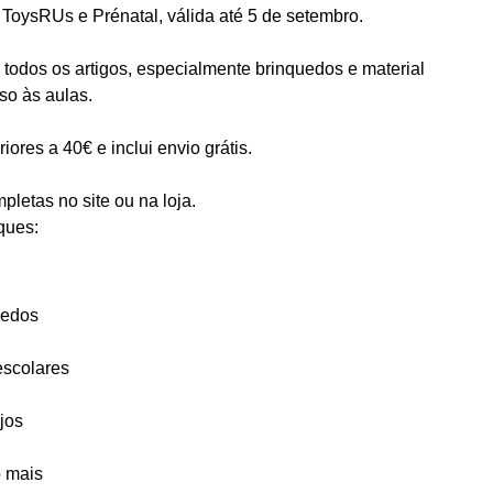
oysRUs e Prénatal, válida até 5 de setembro.
odos os artigos, especialmente brinquedos e material
so às aulas.
iores a 40€ e inclui envio grátis.
letas no site ou na loja.
ques:
uedos
escolares
jos
o mais