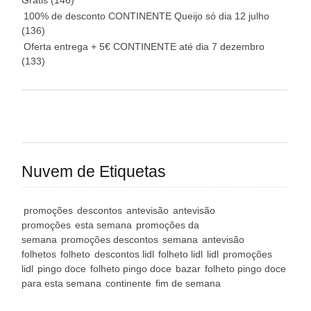
Grátis
(146)
100% de desconto CONTINENTE Queijo só dia 12 julho
(136)
Oferta entrega + 5€ CONTINENTE até dia 7 dezembro
(133)
Nuvem de Etiquetas
promoções
descontos
antevisão
antevisão
promoções
esta semana
promoções da
semana
promoções descontos
semana
antevisão
folhetos
folheto
descontos lidl
folheto lidl
lidl
promoções
lidl
pingo doce
folheto pingo doce
bazar
folheto pingo doce
para esta semana
continente
fim de semana