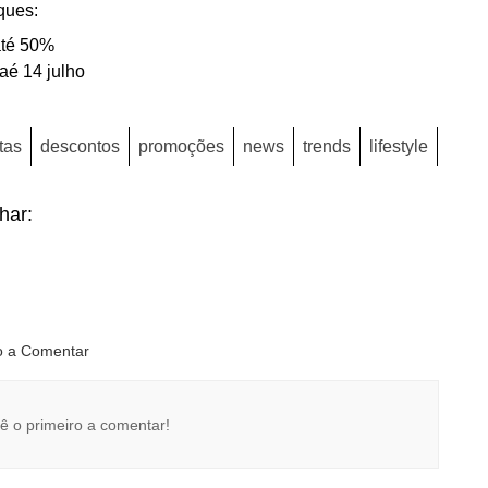
ques:
até 50%
aé 14 julho
tas
descontos
promoções
news
trends
lifestyle
lhar:
ro a Comentar
ê o primeiro a comentar!