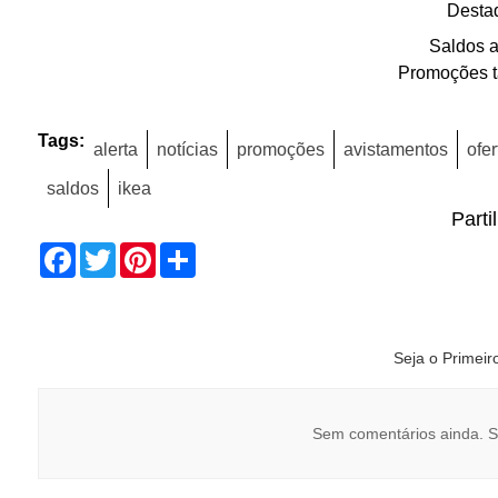
Desta
Saldos 
Promoções t
Tags:
alerta
notícias
promoções
avistamentos
ofer
saldos
ikea
Parti
Facebook
Twitter
Pinterest
Share
Seja o Primei
Sem comentários ainda. S