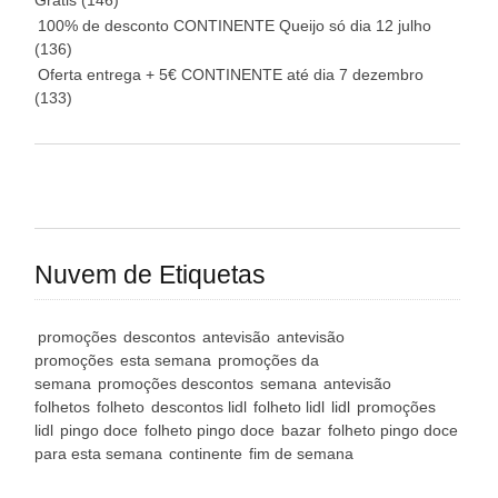
Grátis
(146)
100% de desconto CONTINENTE Queijo só dia 12 julho
(136)
Oferta entrega + 5€ CONTINENTE até dia 7 dezembro
(133)
Nuvem de Etiquetas
promoções
descontos
antevisão
antevisão
promoções
esta semana
promoções da
semana
promoções descontos
semana
antevisão
folhetos
folheto
descontos lidl
folheto lidl
lidl
promoções
lidl
pingo doce
folheto pingo doce
bazar
folheto pingo doce
para esta semana
continente
fim de semana