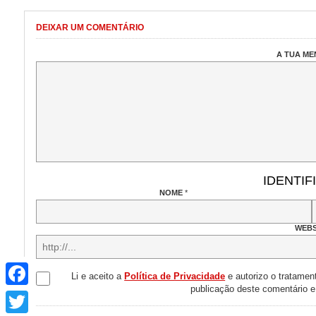
DEIXAR UM COMENTÁRIO
A TUA M
IDENTIF
NOME
*
WEBS
Facebook
Li e aceito a
Política de Privacidade
e autorizo o tratamen
publicação deste comentário 
Twitter