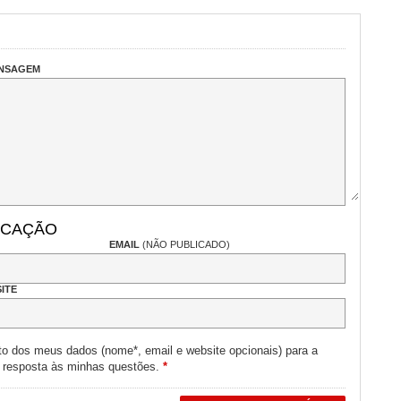
ENSAGEM
ICAÇÃO
EMAIL
(NÃO PUBLICADO)
ITE
to dos meus dados (nome*, email e website opcionais) para a
e resposta às minhas questões.
*