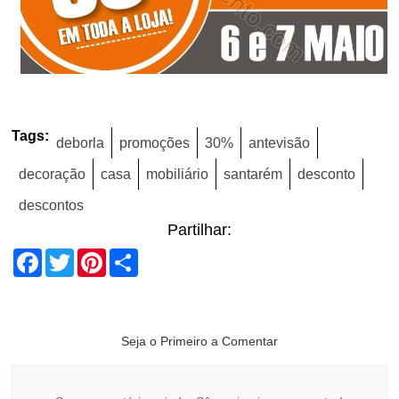
Tags:
deborla
promoções
30%
antevisão
decoração
casa
mobiliário
santarém
desconto
descontos
Partilhar:
Facebook
Twitter
Pinterest
Share
Seja o Primeiro a Comentar