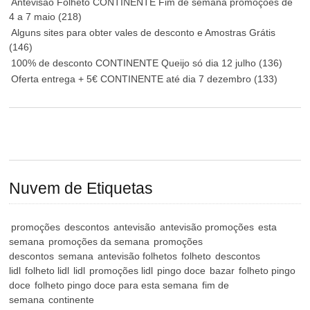
Antevisão Folheto CONTINENTE Fim de semana promoções de
4 a 7 maio
(218)
Alguns sites para obter vales de desconto e Amostras Grátis
(146)
100% de desconto CONTINENTE Queijo só dia 12 julho
(136)
Oferta entrega + 5€ CONTINENTE até dia 7 dezembro
(133)
Nuvem de Etiquetas
promoções
descontos
antevisão
antevisão promoções
esta
semana
promoções da semana
promoções
descontos
semana
antevisão folhetos
folheto
descontos
lidl
folheto lidl
lidl
promoções lidl
pingo doce
bazar
folheto pingo
doce
folheto pingo doce para esta semana
fim de
semana
continente