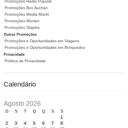
Promoções Rádio Popular
Promoções Box Auchan
Promoções Media Markt
Promoções Worten
Promoções Staples
Outras Promoções
Promoções e Oportunidades em Viagens
Promoções e Oportunidades em Brinquedos
Privacidade
Política de Privacidade
Calendário
Agosto 2026
D
S
T
Q
Q
S
S
1
2
3
4
5
6
7
8