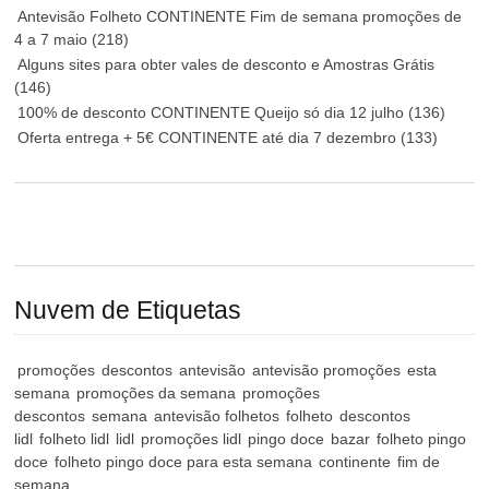
Antevisão Folheto CONTINENTE Fim de semana promoções de
4 a 7 maio
(218)
Alguns sites para obter vales de desconto e Amostras Grátis
(146)
100% de desconto CONTINENTE Queijo só dia 12 julho
(136)
Oferta entrega + 5€ CONTINENTE até dia 7 dezembro
(133)
Nuvem de Etiquetas
promoções
descontos
antevisão
antevisão promoções
esta
semana
promoções da semana
promoções
descontos
semana
antevisão folhetos
folheto
descontos
lidl
folheto lidl
lidl
promoções lidl
pingo doce
bazar
folheto pingo
doce
folheto pingo doce para esta semana
continente
fim de
semana