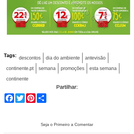
Tags:
descontos
dia do ambiente
antevisão
continente.pt
semana
promoções
esta semana
continente
Partilhar:
Facebook
Twitter
Pinterest
Share
Seja o Primeiro a Comentar