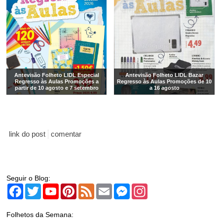
Antevisão Folheto LIDL Especial
Antevisão Folheto LIDL Bazar
Regresso às Aulas Promoções a
Regresso às Aulas Promoções de 10
partir de 10 agosto e 7 setembro
a 16 agosto
link do post
comentar
Seguir o Blog:
Facebook
Twitter
YouTube
Pinterest
Feed
Email
Messenger
Instagram
Folhetos da Semana: