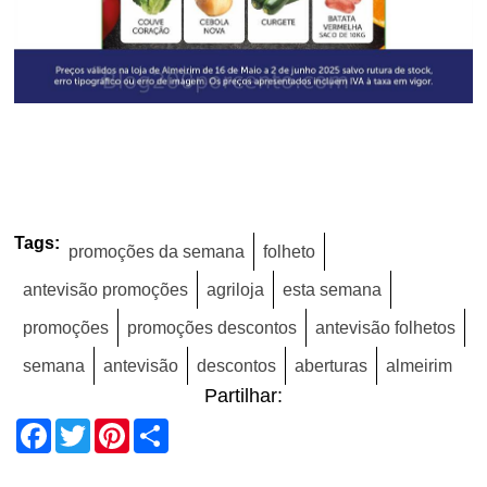
Tags:
promoções da semana
folheto
antevisão promoções
agriloja
esta semana
promoções
promoções descontos
antevisão folhetos
semana
antevisão
descontos
aberturas
almeirim
Partilhar:
Facebook
Twitter
Pinterest
Share