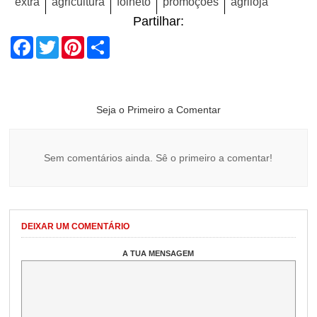
extra
agricultura
folheto
promoções
agriloja
Partilhar:
Facebook
Twitter
Pinterest
Share
Seja o Primeiro a Comentar
Sem comentários ainda. Sê o primeiro a comentar!
DEIXAR UM COMENTÁRIO
A TUA MENSAGEM