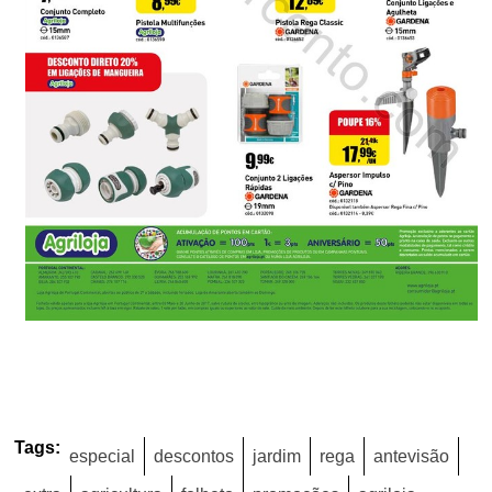
Tags:
especial
descontos
jardim
rega
antevisão