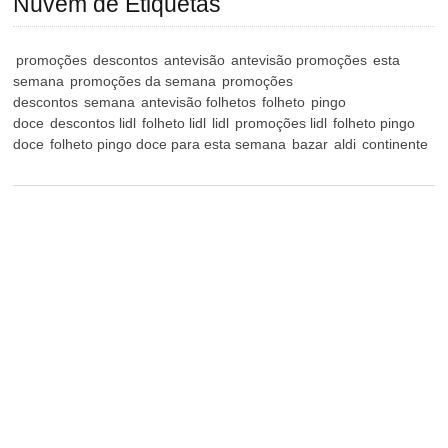
Nuvem de Etiquetas
promoções
descontos
antevisão
antevisão promoções
esta
semana
promoções da semana
promoções
descontos
semana
antevisão folhetos
folheto
pingo
doce
descontos lidl
folheto lidl
lidl
promoções lidl
folheto pingo
doce
folheto pingo doce para esta semana
bazar
aldi
continente