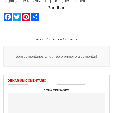
agriloja
esta semana
promoções
folheto
Partilhar:
Facebook
Twitter
Pinterest
Share
Seja o Primeiro a Comentar
Sem comentários ainda. Sê o primeiro a comentar!
DEIXAR UM COMENTÁRIO
A TUA MENSAGEM