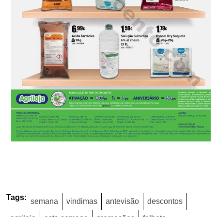
Tags:
semana
vindimas
antevisão
descontos