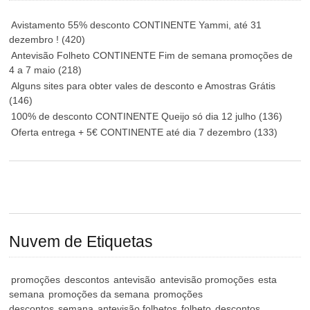
Avistamento 55% desconto CONTINENTE Yammi, até 31
dezembro !
(420)
Antevisão Folheto CONTINENTE Fim de semana promoções de
4 a 7 maio
(218)
Alguns sites para obter vales de desconto e Amostras Grátis
(146)
100% de desconto CONTINENTE Queijo só dia 12 julho
(136)
Oferta entrega + 5€ CONTINENTE até dia 7 dezembro
(133)
Nuvem de Etiquetas
promoções
descontos
antevisão
antevisão promoções
esta
semana
promoções da semana
promoções
descontos
semana
antevisão folhetos
folheto
descontos