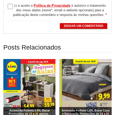
Li e aceito a
Política de Privacidade
e autorizo o tratamento
dos meus dados (nome*, email e website opcionais) para a
publicação deste comentário e resposta às minhas questões.
*
DEIXAR UM COMENTÁRIO
Posts Relacionados
Antevisão Folheto LIDL Bazar
Antevisão Folheto LIDL Bazar Casa
Promoções de 10 a 20 agosto -
e Decoração Promoções de 14 a 20