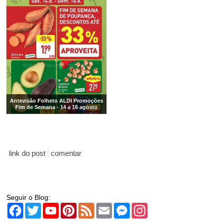
Antevisão Folheto ALDI Promoções
Fim de Semana - 14 a 16 agosto
link do post
comentar
Seguir o Blog:
Facebook
Twitter
YouTube
Pinterest
Feed
Email
Messenger
Instagram