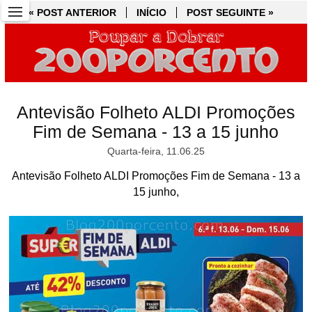
« POST ANTERIOR
« POST ANTERIOR
INÍCIO
INÍCIO
POST SEGUINTE »
POST SEGUINTE »
Antevisão Folheto ALDI Promoções
Fim de Semana - 13 a 15 junho
Quarta-feira, 11.06.25
Antevisão Folheto ALDI Promoções Fim de Semana - 13 a
15 junho,