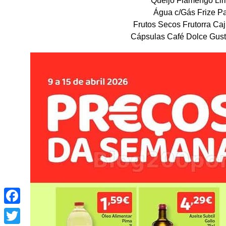
Água c/Gás Frize Pa
Frutos Secos Frutorra Caj
Cápsulas Café Dolce Gusto
Facebook
Twitter