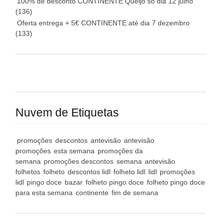
100% de desconto CONTINENTE Queijo só dia 12 julho
(136)
Oferta entrega + 5€ CONTINENTE até dia 7 dezembro
(133)
Nuvem de Etiquetas
promoções
descontos
antevisão
antevisão
promoções
esta semana
promoções da
semana
promoções descontos
semana
antevisão
folhetos
folheto
descontos lidl
folheto lidl
lidl
promoções
lidl
pingo doce
bazar
folheto pingo doce
folheto pingo doce
para esta semana
continente
fim de semana