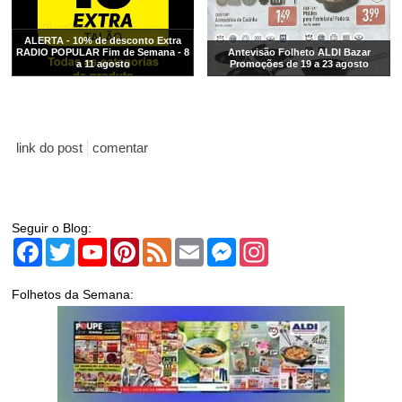
ALERTA - 10% de desconto Extra
RADIO POPULAR Fim de Semana - 8
Antevisão Folheto ALDI Bazar
a 11 agosto
Promoções de 19 a 23 agosto
link do post
comentar
Seguir o Blog:
Facebook
Twitter
YouTube
Pinterest
Feed
Email
Messenger
Instagram
Folhetos da Semana: