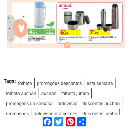
Tags:
folheto
promoções descontos
esta semana
folheto auchan
auchan
folheto jumbo
promoções da semana
antevisão
descontos auchan
promoções
antevisão promoções
descontos jumbo
Facebook
Twitter
Pinterest
Share
promoções jumbo
descontos
jumbo
bebé