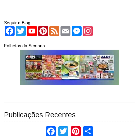
Seguir o Blog:
Facebook
Twitter
YouTube
Pinterest
Feed
Email
Messenger
Instagram
Folhetos da Semana:
Publicações Recentes
Facebook
Twitter
Pinterest
Share
Antevisão Folheto LIDL Bazar Promoções de 10 a 20 agosto -