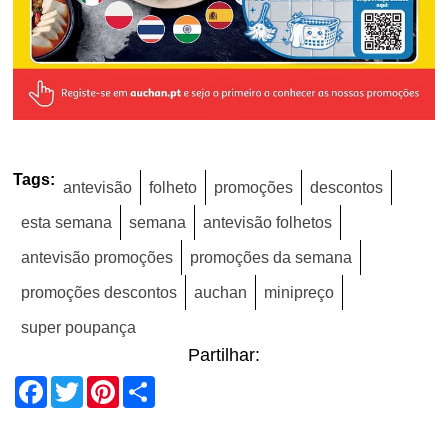
Tags:
antevisão
folheto
promoções
descontos
esta semana
semana
antevisão folhetos
antevisão promoções
promoções da semana
promoções descontos
auchan
minipreço
super poupança
Partilhar:
Facebook
Twitter
Pinterest
Share