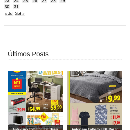
23
24
25
26
27
28
29
30
31
« Jul
Set »
Últimos Posts
Antevisão Folheto LIDL Bazar
Antevisão Folheto LIDL Bazar