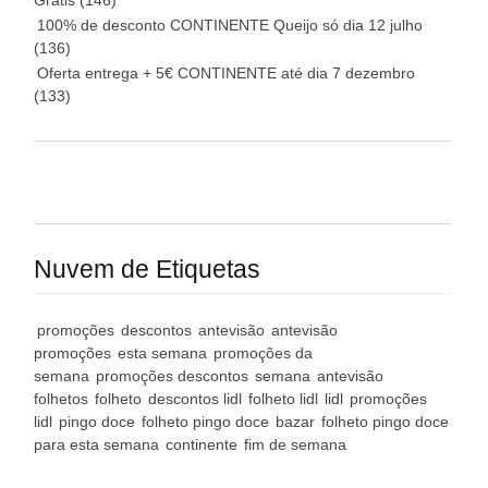
Grátis
(146)
100% de desconto CONTINENTE Queijo só dia 12 julho
(136)
Oferta entrega + 5€ CONTINENTE até dia 7 dezembro
(133)
Nuvem de Etiquetas
promoções
descontos
antevisão
antevisão
promoções
esta semana
promoções da
semana
promoções descontos
semana
antevisão
folhetos
folheto
descontos lidl
folheto lidl
lidl
promoções
lidl
pingo doce
folheto pingo doce
bazar
folheto pingo doce
para esta semana
continente
fim de semana