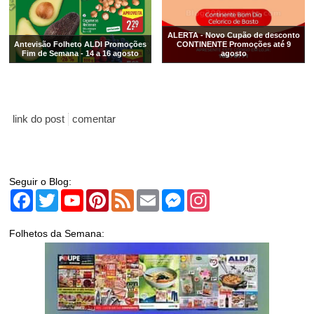
ALERTA - Novo Cupão de desconto
Antevisão Folheto ALDI Promoções
CONTINENTE Promoções até 9
Fim de Semana - 14 a 16 agosto
agosto
link do post
comentar
Seguir o Blog:
Facebook
Twitter
YouTube
Pinterest
Feed
Email
Messenger
Instagram
Folhetos da Semana: