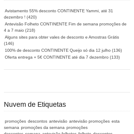
Avistamento 55% desconto CONTINENTE Yammi, até 31
dezembro !
(420)
Antevisão Folheto CONTINENTE Fim de semana promoções de
4 a 7 maio
(218)
Alguns sites para obter vales de desconto e Amostras Grátis
(146)
100% de desconto CONTINENTE Queijo só dia 12 julho
(136)
Oferta entrega + 5€ CONTINENTE até dia 7 dezembro
(133)
Nuvem de Etiquetas
promoções
descontos
antevisão
antevisão promoções
esta
semana
promoções da semana
promoções
descontos
semana
antevisão folhetos
folheto
descontos