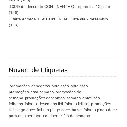
Grátis
(146)
100% de desconto CONTINENTE Queijo só dia 12 julho
(136)
Oferta entrega + 5€ CONTINENTE até dia 7 dezembro
(133)
Nuvem de Etiquetas
promoções
descontos
antevisão
antevisão
promoções
esta semana
promoções da
semana
promoções descontos
semana
antevisão
folhetos
folheto
descontos lidl
folheto lidl
lidl
promoções
lidl
pingo doce
folheto pingo doce
bazar
folheto pingo doce
para esta semana
continente
fim de semana