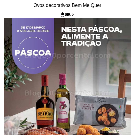
Ovos decorativos Bem Me Quer
🐣🍽️🥖