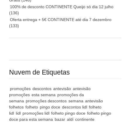
Grátis
(146)
100% de desconto CONTINENTE Queijo só dia 12 julho
(136)
Oferta entrega + 5€ CONTINENTE até dia 7 dezembro
(133)
Nuvem de Etiquetas
promoções
descontos
antevisão
antevisão
promoções
esta semana
promoções da
semana
promoções descontos
semana
antevisão
folhetos
folheto
pingo doce
descontos lidl
folheto
lidl
lidl
promoções lidl
folheto pingo doce
folheto pingo
doce para esta semana
bazar
aldi
continente