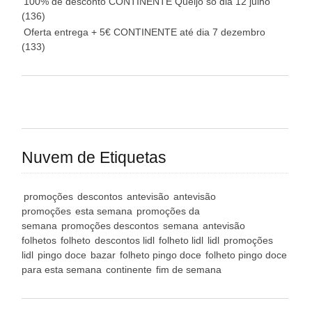
100% de desconto CONTINENTE Queijo só dia 12 julho
(136)
Oferta entrega + 5€ CONTINENTE até dia 7 dezembro
(133)
Nuvem de Etiquetas
promoções
descontos
antevisão
antevisão
promoções
esta semana
promoções da
semana
promoções descontos
semana
antevisão
folhetos
folheto
descontos lidl
folheto lidl
lidl
promoções
lidl
pingo doce
bazar
folheto pingo doce
folheto pingo doce
para esta semana
continente
fim de semana