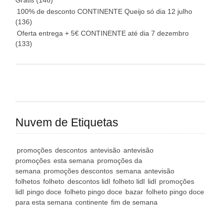
Grátis
(146)
100% de desconto CONTINENTE Queijo só dia 12 julho
(136)
Oferta entrega + 5€ CONTINENTE até dia 7 dezembro
(133)
Nuvem de Etiquetas
promoções
descontos
antevisão
antevisão
promoções
esta semana
promoções da
semana
promoções descontos
semana
antevisão
folhetos
folheto
descontos lidl
folheto lidl
lidl
promoções
lidl
pingo doce
folheto pingo doce
bazar
folheto pingo doce
para esta semana
continente
fim de semana