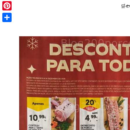
Pinterest
🛒
Share