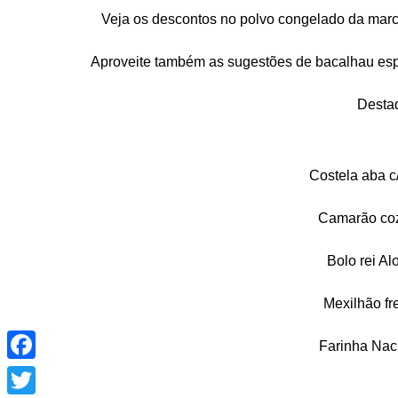
Veja os descontos no polvo congelado da mar
Aproveite também as sugestões de bacalhau esp
Desta
Costela aba c
Camarão coz
Bolo rei A
Mexilhão fr
Facebook
Farinha Nac
Twitter