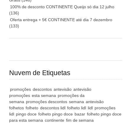
Grátis
(146)
100% de desconto CONTINENTE Queijo só dia 12 julho
(136)
Oferta entrega + 5€ CONTINENTE até dia 7 dezembro
(133)
Nuvem de Etiquetas
promoções
descontos
antevisão
antevisão
promoções
esta semana
promoções da
semana
promoções descontos
semana
antevisão
folhetos
folheto
descontos lidl
folheto lidl
lidl
promoções
lidl
pingo doce
folheto pingo doce
bazar
folheto pingo doce
para esta semana
continente
fim de semana